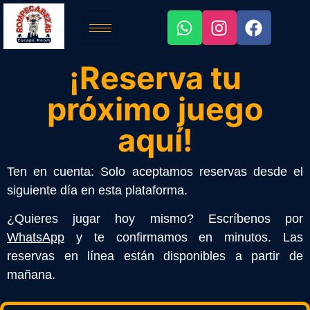
¡Reserva tu
próximo juego
aquí!
Ten en cuenta: Solo aceptamos reservas desde el
siguiente día en esta plataforma.
¿Quieres jugar hoy mismo? Escríbenos por
WhatsApp
y te confirmamos en minutos. Las
reservas en línea están disponibles a partir de
mañana.