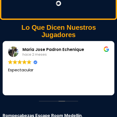
Lo Que Dicen Nuestros
Jugadores
Maria Jose Padron Echenique
hace 2 meses
Espectacular
Rompecabezas Escape Room Medellín
,